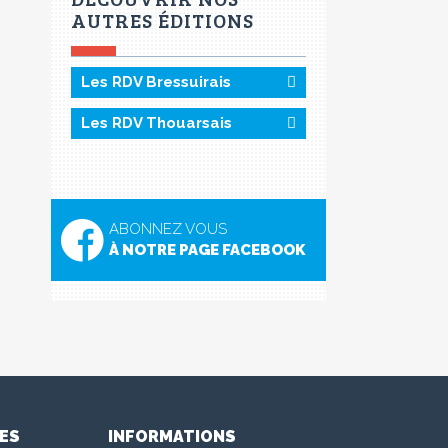
AUTRES ÉDITIONS
Les RDV Bressuirais
Les RDV Thouarsais
ABONNEZ VOUS
À NOTRE PAGE FACEBOOK
ES
INFORMATIONS