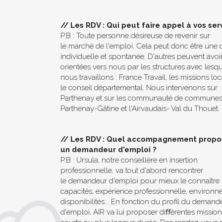
//
Les RDV : Qui peut faire appel à vos ser
P.B : Toute personne désireuse de revenir sur
le marché de l'emploi. Cela peut donc être un
individuelle et spontanée. D'autres peuvent avoir
orientées vers nous par les structures avec lesqu
nous travaillons : France Travail, les missions loc
le conseil départemental. Nous intervenons sur
Parthenay et sur les communauté de communes
Parthenay-Gâtine et l'Airvaudais- Val du Thouet.
//
Les RDV : Quel accompagnement propo
un demandeur d'emploi ?
P.B : Ursula, notre conseillère en insertion
professionnelle, va tout d'abord rencontrer
le demandeur d'emploi pour mieux le connaître :
capacités, expérience professionnelle, environn
disponibilités... En fonction du profil du demand
d'emploi, AIR va lui proposer diﬀérentes missio