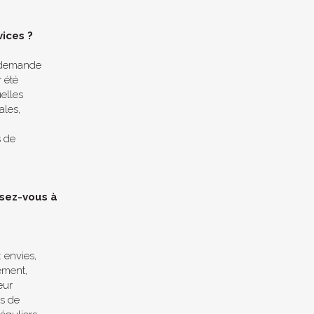
vices ?
e demande
 été
elles
ales,
 de
sez-vous à
 envies,
ement,
eur
ns de