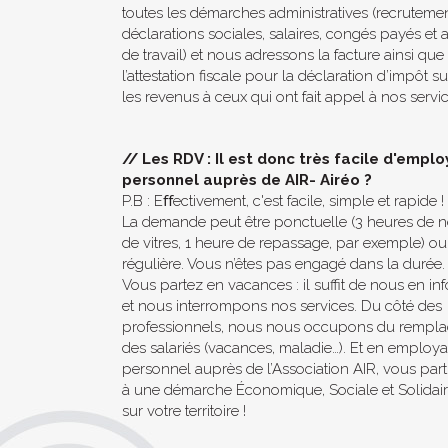
toutes les démarches administratives (recrutemen
déclarations sociales, salaires, congés payés et 
de travail) et nous adressons la facture ainsi que
l’attestation fiscale pour la déclaration d’impôt su
les revenus à ceux qui ont fait appel à nos servic
//
Les RDV : Il est donc très facile d'empl
personnel auprès de AIR- Airéo ?
P.B : Eﬀectivement, c'est facile, simple et rapide !
La demande peut être ponctuelle (3 heures de 
de vitres, 1 heure de repassage, par exemple) ou
régulière. Vous n’êtes pas engagé dans la durée.
Vous partez en vacances : il suffit de nous en in
et nous interrompons nos services. Du côté des
professionnels, nous nous occupons du rempl
des salariés (vacances, maladie…). Et en employ
personnel auprès de l’Association AIR, vous part
à une démarche Économique, Sociale et Solidair
sur votre territoire !