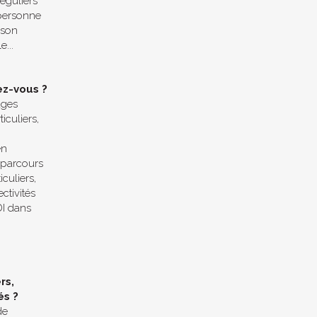
éguliers
personne
 son
e...
ez-vous ?
ages
iculiers,
en
n parcours
culiers,
ctivités
DI dans
rs,
és ?
de