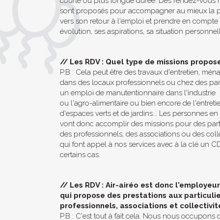
courte ou plus longue durée. Des rendez-vous r
sont proposés pour accompagner au mieux la 
vers son retour à l'emploi et prendre en compte
évolution, ses aspirations, sa situation personnell
//
Les RDV : Quel type de missions propos
P.B : Cela peut être des travaux d'entretien, mén
dans des locaux professionnels ou chez des part
un emploi de manutentionnaire dans l'industrie
ou l'agro-alimentaire ou bien encore de l'entreti
d'espaces verts et de jardins... Les personnes e
vont donc accomplir des missions pour des parti
des professionnels, des associations ou des colle
qui font appel à nos services avec à la clé un C
certains cas.
//
Les RDV : Air-airéo est donc l'employeur
qui propose des prestations aux particulie
professionnels, associations et collectivit
P.B : C'est tout à fait cela. Nous nous occupons 