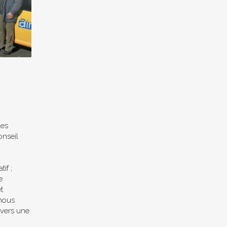
les
onseil
if ;
e
t
 nous
vers une