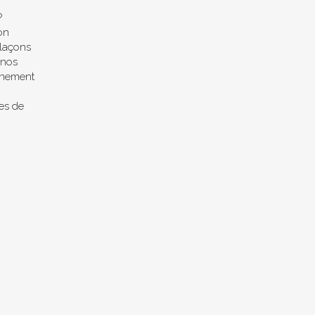
?
on
plaçons
 nos
gnement
res de