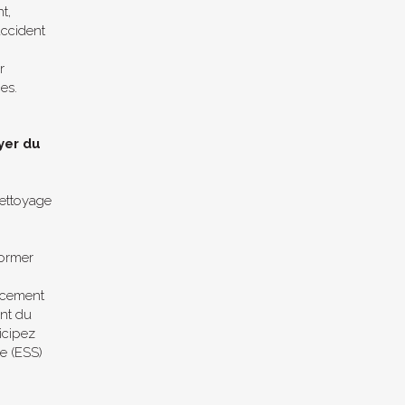
t,
accident
r
es.
oyer du
nettoyage
former
acement
ant du
icipez
e (ESS)